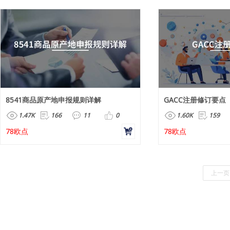
8541商品原产地申报规则详解
GACC注册修订要点
1.47K
166
11
0
1.60K
159
78欧点
78欧点
上一页