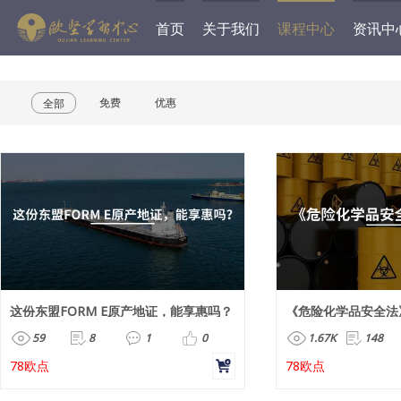
首页
关于我们
课程中心
资讯中
免费
优惠
全部
这份东盟FORM E原产地证，能享惠吗？
《危险化学品安全法
59
8
1
0
1.67K
148
78欧点
78欧点